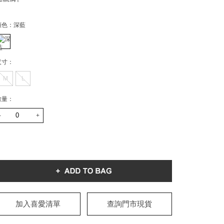
顏色：
深藍
尺寸：
M
L
數量：
-
+
加入喜愛清單
查詢門市現貨