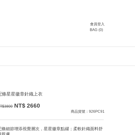
會員登入
BAG
(
0
)
配條星星徽章針織上衣
NT$
2660
T$
3800
商品貨號：926PC91
配條細節增添視覺層次，星星徽章點綴；柔軟針織面料舒
適親膚。