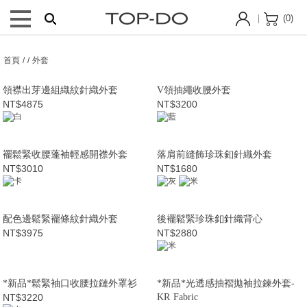
(
0
)
首頁 / / 外套
領襟出芽邊組織紋針織外套
V領抽繩收腰外套
NT$4875
NT$3200
襬鬆緊收腰蓬袖輕感開襟外套
落肩前縫飾珍珠釦針織外套
NT$3010
NT$1680
配色邊鬆緊襬條紋針織外套
後襬鬆緊珍珠釦針織背心
NT$3975
NT$2880
*新品*鬆緊袖口收腰拉鏈外罩衫
*新品*光透感抽褶拋袖拉鍊外套-
NT$3220
KR Fabric