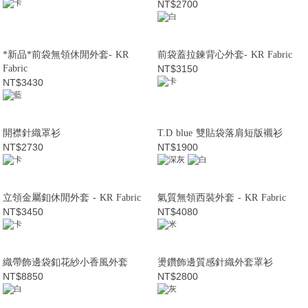
NT$2700
*新品*前袋無領休閒外套- KR
前袋蓋拉鍊背心外套- KR Fabric
Fabric
NT$3150
NT$3430
開襟針織罩衫
T.D blue 雙貼袋落肩短版襯衫
NT$2730
NT$1900
立領金屬釦休閒外套 - KR Fabric
氣質無領西裝外套 - KR Fabric
NT$3450
NT$4080
織帶飾邊袋釦花紗小香風外套
燙鑽飾邊質感針織外套罩衫
NT$8850
NT$2800