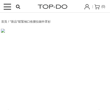
(
0
)
首頁 / *新品*鬆緊袖口收腰拉鏈外罩衫