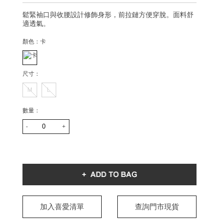
鬆緊袖口與收腰設計修飾身形，前拉鏈方便穿脫。面料舒
適透氣。
顏色：
卡
尺寸：
M
L
數量：
-
+
加入喜愛清單
查詢門市現貨