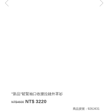
*新品*鬆緊袖口收腰拉鏈外罩衫
NT$
3220
NT$
4600
商品貨號：926J431