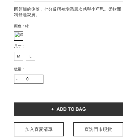
圓領簡約俐落，七分反摺袖增添層次感與小巧思。柔軟面
料舒適親膚。
顏色：
綠
尺寸：
M
L
數量：
-
+
加入喜愛清單
查詢門市現貨